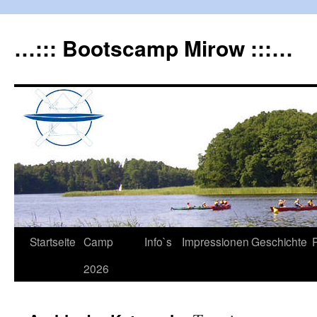
…::: Bootscamp Mirow :::…
Startseite
Camp
Info`s
Impressionen
Geschichte
2026