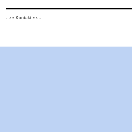
…::: Kontakt :::…