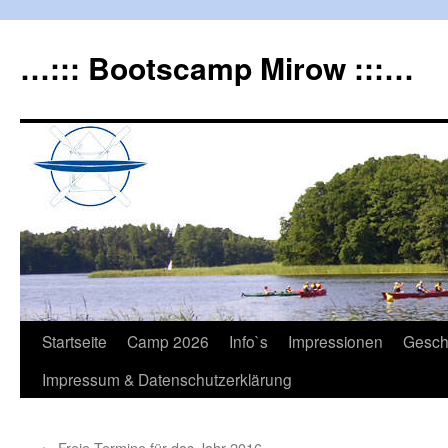
…::: Bootscamp Mirow :::…
Startseite
Camp 2026
Info`s
Impressionen
Gesch
Impressum & Datenschutzerklärung
←
Freie Termine für das Jahr 2016