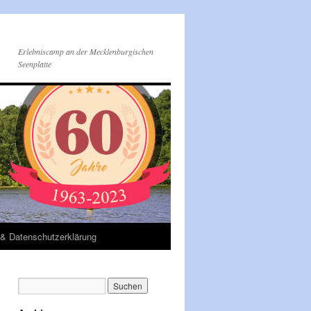
Erlebniscamp an der Mecklenburgischen
Seenplatte
& Datenschutzerklärung