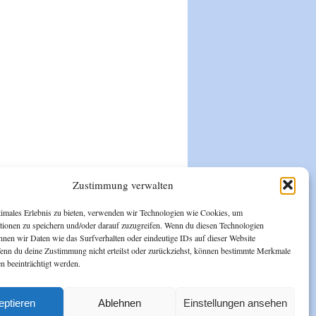
Zustimmung verwalten
timales Erlebnis zu bieten, verwenden wir Technologien wie Cookies, um
tionen zu speichern und/oder darauf zuzugreifen. Wenn du diesen Technologien
nnen wir Daten wie das Surfverhalten oder eindeutige IDs auf dieser Website
Wenn du deine Zustimmung nicht erteilst oder zurückziehst, können bestimmte Merkmale
n beeinträchtigt werden.
Bootscamp Mirow
Vor dem Forsthof
17252 Schwarz
eptieren
Ablehnen
Einstellungen ansehen
Tel./Fax: 039827.30 245