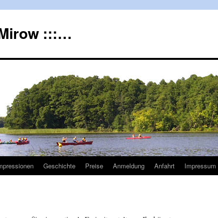
Mirow :::…
mpressionen
Geschichte
Preise
Anmeldung
Anfahrt
Impressum 