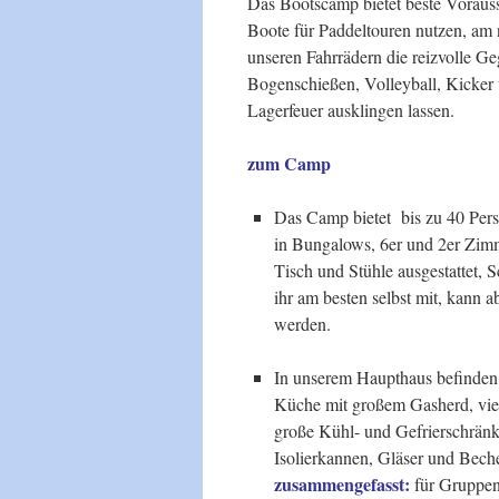
Das Bootscamp bietet beste Vorausse
Boote für Paddeltouren nutzen, am n
unseren Fahrrädern die reizvolle 
Bogenschießen, Volleyball, Kicker
Lagerfeuer ausklingen lassen.
zum Camp
Das Camp bietet bis zu 40 Pers
in Bungalows, 6er und 2er Zimm
Tisch und Stühle ausgestattet,
ihr am besten selbst mit, kann 
werden.
In unserem Haupthaus befinden s
Küche mit großem Gasherd, viel
große Kühl- und Gefrierschrän
Isolierkannen, Gläser und Beche
zusammengefasst:
für Gruppen 