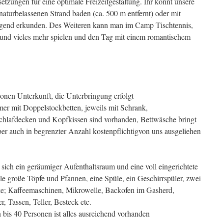
tzungen für eine optimale Freizeitgestaltung. Ihr könnt unsere
aturbelassenen Strand baden (ca. 500 m entfernt) oder mit
Gegend erkunden. Des Weiteren kann man im Camp Tischtennis,
 und vieles mehr spielen und den Tag mit einem romantischem
onen Unterkunft, die Unterbringung erfolgt
er mit Doppelstockbetten, jeweils mit Schrank,
 Schlafdecken und Kopfkissen sind vorhanden, Bettwäsche bringt
aber auch in begrenzter Anzahl kostenpflichtigvon uns ausgeliehen
ich ein geräumiger Aufenthaltsraum und eine voll eingerichtete
e große Töpfe und Pfannen, eine Spüle, ein Geschirrspüler, zwei
ke; Kaffeemaschinen, Mikrowelle, Backofen im Gasherd,
r, Tassen, Teller, Besteck etc.
bis 40 Personen ist alles ausreichend vorhanden