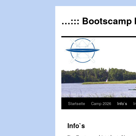
…::: Bootscamp 
Startseite
Camp 2026
Info`s
I
Info`s