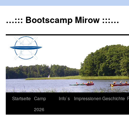
…::: Bootscamp Mirow :::…
Startseite
Camp
Info`s
Impressionen
Geschichte
2026