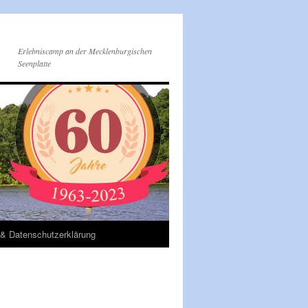
Erlebniscamp an der Mecklenburgischen
Seenplatte
& Datenschutzerklärung