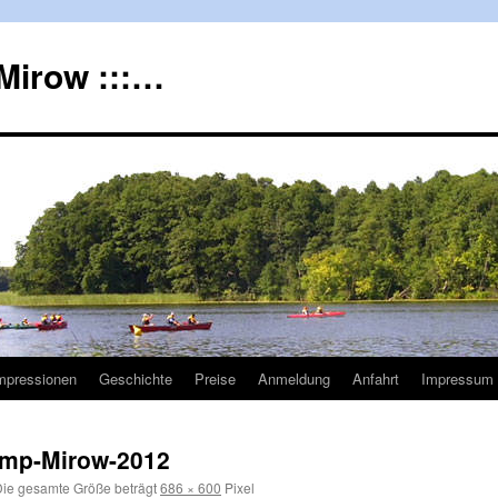
Mirow :::…
mpressionen
Geschichte
Preise
Anmeldung
Anfahrt
Impressum 
amp-Mirow-2012
ie gesamte Größe beträgt
686 × 600
Pixel