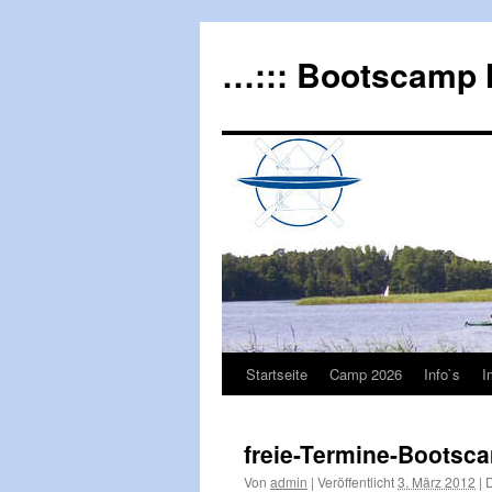
…::: Bootscamp 
Startseite
Camp 2026
Info`s
I
freie-Termine-Bootsc
Von
admin
|
Veröffentlicht
3. März 2012
|
D