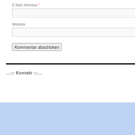
E-Mail-Adresse
*
Website
…::: Kontakt :::…