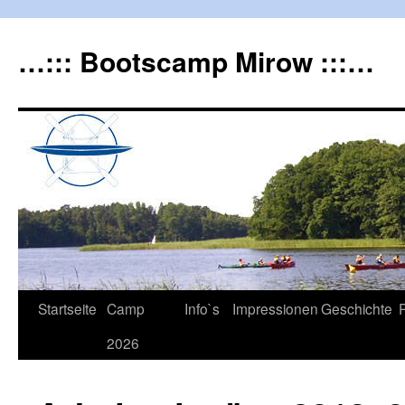
…::: Bootscamp Mirow :::…
Startseite
Camp
Info`s
Impressionen
Geschichte
2026