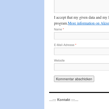
I accept that my given data and my 
program.
More information on Aki
Name
*
E-Mail-Adresse
*
Website
…::: Kontakt :::…