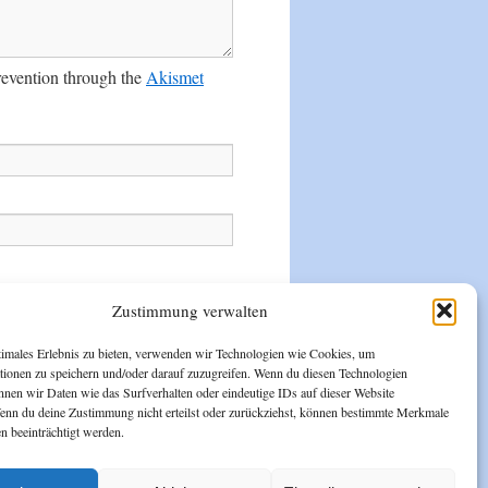
prevention through the
Akismet
Zustimmung verwalten
timales Erlebnis zu bieten, verwenden wir Technologien wie Cookies, um
tionen zu speichern und/oder darauf zuzugreifen. Wenn du diesen Technologien
nnen wir Daten wie das Surfverhalten oder eindeutige IDs auf dieser Website
Wenn du deine Zustimmung nicht erteilst oder zurückziehst, können bestimmte Merkmale
n beeinträchtigt werden.
Bootscamp Mirow
Vor dem Forsthof
17252 Schwarz