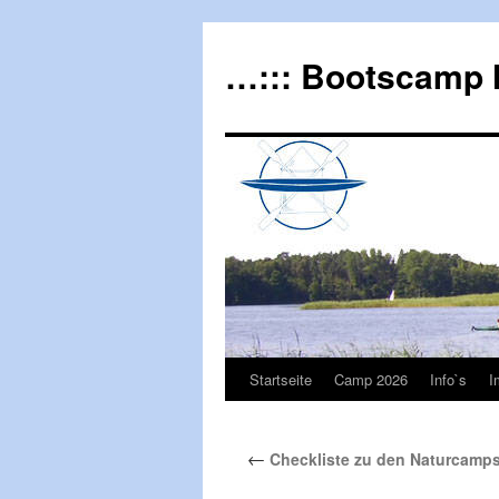
…::: Bootscamp 
Startseite
Camp 2026
Info`s
I
←
Checkliste zu den Naturcamp