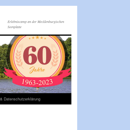
Erlebniscamp an der Mecklenburgischen
Seenplatte
& Datenschutzerklärung