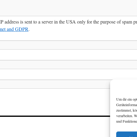
IP address is sent to a server in the USA only for the purpose of spam 
smet and GDPR
.
Um dir ein op
Geräteinforma
zustimmst, kö
verarbeiten. 
und Funktione