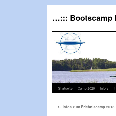
…::: Bootscamp 
Startseite
Camp 2026
Info`s
I
←
Infos zum Erlebniscamp 2013