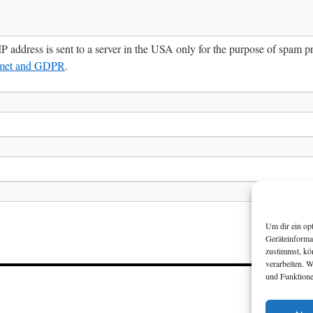
IP address is sent to a server in the USA only for the purpose of spam 
smet and GDPR
.
Um dir ein op
Geräteinforma
zustimmst, kö
verarbeiten. 
und Funktione