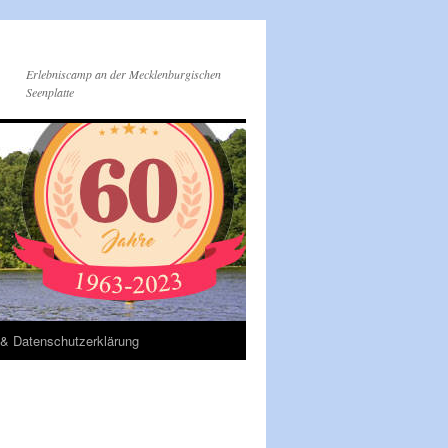
Erlebniscamp an der Mecklenburgischen
Seenplatte
& Datenschutzerklärung