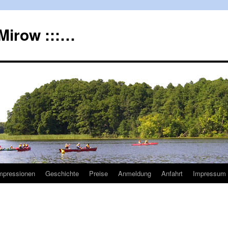
Mirow :::…
mpressionen
Geschichte
Preise
Anmeldung
Anfahrt
Impressum 