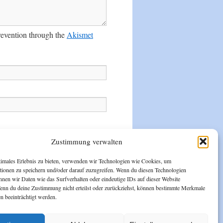
prevention through the
Akismet
Zustimmung verwalten
timales Erlebnis zu bieten, verwenden wir Technologien wie Cookies, um
tionen zu speichern und/oder darauf zuzugreifen. Wenn du diesen Technologien
nnen wir Daten wie das Surfverhalten oder eindeutige IDs auf dieser Website
Wenn du deine Zustimmung nicht erteilst oder zurückziehst, können bestimmte Merkmale
n beeinträchtigt werden.
Bootscamp Mirow
Vor dem Forsthof
17252 Schwarz