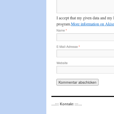
I accept that my given data and my 
program.
More information on Aki
Name
*
E-Mail-Adresse
*
Website
…::: Kontakt :::…